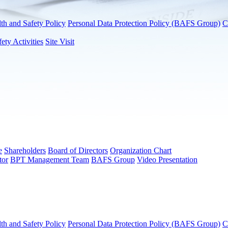
th and Safety Policy
Personal Data Protection Policy (BAFS Group)
C
fety Activities
Site Visit
e
Shareholders
Board of Directors
Organization Chart
tor
BPT Management Team
BAFS Group
Video Presentation
th and Safety Policy
Personal Data Protection Policy (BAFS Group)
C