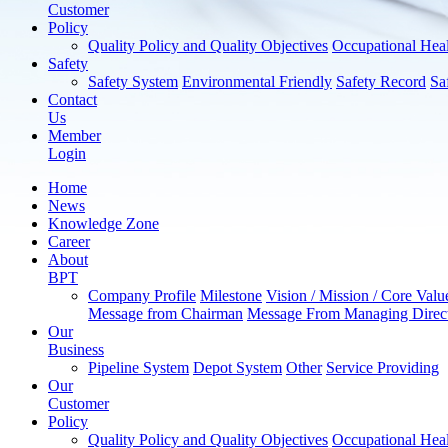
Customer
Policy
Quality Policy and Quality Objectives
Occupational Heal
Safety
Safety System
Environmental Friendly
Safety Record
Sa
Contact
Us
Member
Login
Home
News
Knowledge Zone
Career
About
BPT
Company Profile
Milestone
Vision / Mission / Core Valu
Message from Chairman
Message From Managing Direc
Our
Business
Pipeline System
Depot System
Other
Service Providing
Our
Customer
Policy
Quality Policy and Quality Objectives
Occupational Heal