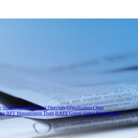
e
Shareholders
Board of Directors
Organization Chart
tor
BPT Management Team
BAFS Group
Video Presentation