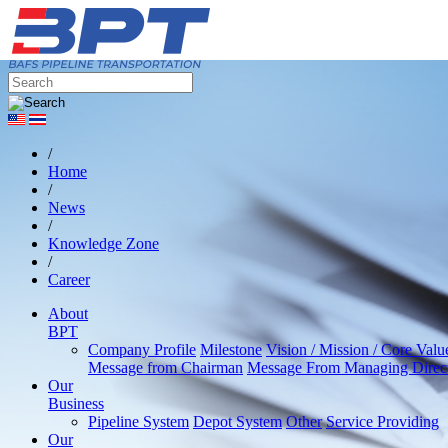
/
Home
/
News
/
Knowledge Zone
/
Career
About
BPT
Company Profile
Milestone
Vision / Mission / Core Valu
Message from Chairman
Message From Managing Direc
Our
Business
Pipeline System
Depot System
Other
Service Providing
Our