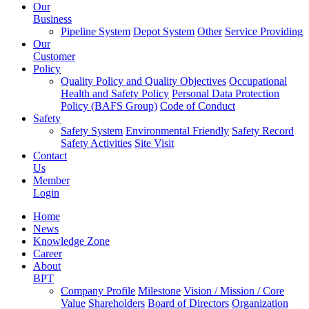
Our
Business
Pipeline System
Depot System
Other
Service Providing
Our
Customer
Policy
Quality Policy and Quality Objectives
Occupational
Health and Safety Policy
Personal Data Protection
Policy (BAFS Group)
Code of Conduct
Safety
Safety System
Environmental Friendly
Safety Record
Safety Activities
Site Visit
Contact
Us
Member
Login
Home
News
Knowledge Zone
Career
About
BPT
Company Profile
Milestone
Vision / Mission / Core
Value
Shareholders
Board of Directors
Organization