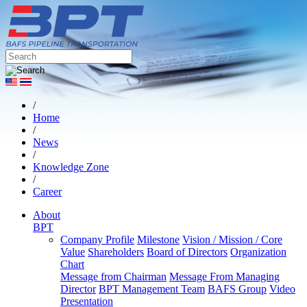
/
Home
/
News
/
Knowledge Zone
/
Career
About
BPT
Company Profile
Milestone
Vision / Mission / Core
Value
Shareholders
Board of Directors
Organization
Chart
Message from Chairman
Message From Managing
Director
BPT Management Team
BAFS Group
Video
Presentation