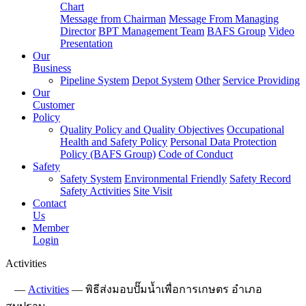
Chart
Message from Chairman
Message From Managing
Director
BPT Management Team
BAFS Group
Video
Presentation
Our
Business
Pipeline System
Depot System
Other
Service Providing
Our
Customer
Policy
Quality Policy and Quality Objectives
Occupational
Health and Safety Policy
Personal Data Protection
Policy (BAFS Group)
Code of Conduct
Safety
Safety System
Environmental Friendly
Safety Record
Safety Activities
Site Visit
Contact
Us
Member
Login
Activities
—
Activities
—
พิธีส่งมอบปั๊มน้ำเพื่อการเกษตร อำเภอ