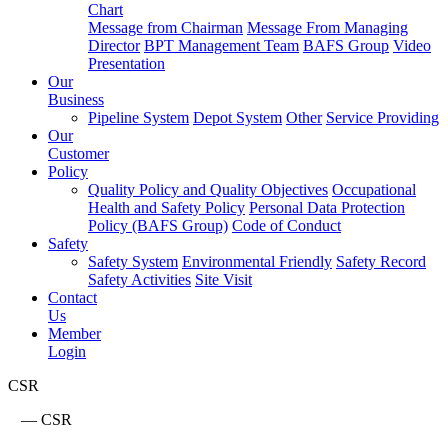
Chart
Message from Chairman
Message From Managing
Director
BPT Management Team
BAFS Group
Video
Presentation
Our
Business
Pipeline System
Depot System
Other
Service Providing
Our
Customer
Policy
Quality Policy and Quality Objectives
Occupational
Health and Safety Policy
Personal Data Protection
Policy (BAFS Group)
Code of Conduct
Safety
Safety System
Environmental Friendly
Safety Record
Safety Activities
Site Visit
Contact
Us
Member
Login
CSR
—
CSR