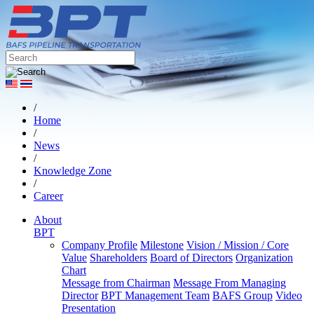
/
Home
/
News
/
Knowledge Zone
/
Career
About
BPT
Company Profile
Milestone
Vision / Mission / Core
Value
Shareholders
Board of Directors
Organization
Chart
Message from Chairman
Message From Managing
Director
BPT Management Team
BAFS Group
Video
Presentation