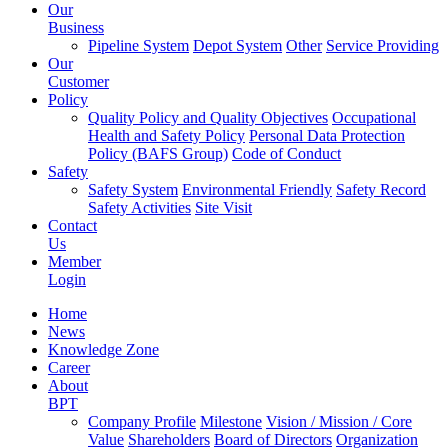
Our
Business
Pipeline System
Depot System
Other
Service Providing
Our
Customer
Policy
Quality Policy and Quality Objectives
Occupational
Health and Safety Policy
Personal Data Protection
Policy (BAFS Group)
Code of Conduct
Safety
Safety System
Environmental Friendly
Safety Record
Safety Activities
Site Visit
Contact
Us
Member
Login
Home
News
Knowledge Zone
Career
About
BPT
Company Profile
Milestone
Vision / Mission / Core
Value
Shareholders
Board of Directors
Organization