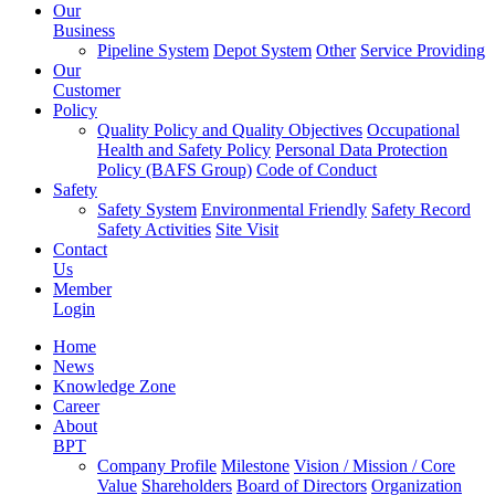
Our
Business
Pipeline System
Depot System
Other
Service Providing
Our
Customer
Policy
Quality Policy and Quality Objectives
Occupational
Health and Safety Policy
Personal Data Protection
Policy (BAFS Group)
Code of Conduct
Safety
Safety System
Environmental Friendly
Safety Record
Safety Activities
Site Visit
Contact
Us
Member
Login
Home
News
Knowledge Zone
Career
About
BPT
Company Profile
Milestone
Vision / Mission / Core
Value
Shareholders
Board of Directors
Organization