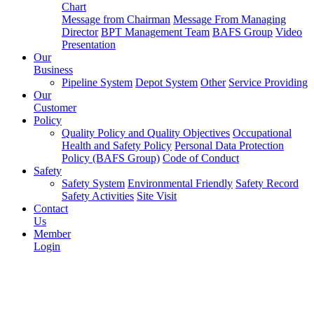
Chart
Message from Chairman
Message From Managing
Director
BPT Management Team
BAFS Group
Video
Presentation
Our
Business
Pipeline System
Depot System
Other
Service Providing
Our
Customer
Policy
Quality Policy and Quality Objectives
Occupational
Health and Safety Policy
Personal Data Protection
Policy (BAFS Group)
Code of Conduct
Safety
Safety System
Environmental Friendly
Safety Record
Safety Activities
Site Visit
Contact
Us
Member
Login