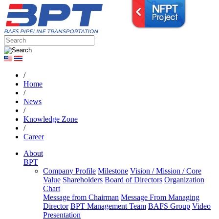
/
Home
/
News
/
Knowledge Zone
/
Career
About
BPT
Company Profile
Milestone
Vision / Mission / Core
Value
Shareholders
Board of Directors
Organization
Chart
Message from Chairman
Message From Managing
Director
BPT Management Team
BAFS Group
Video
Presentation