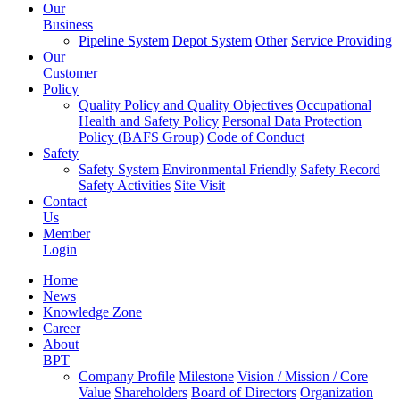
Our
Business
Pipeline System
Depot System
Other
Service Providing
Our
Customer
Policy
Quality Policy and Quality Objectives
Occupational
Health and Safety Policy
Personal Data Protection
Policy (BAFS Group)
Code of Conduct
Safety
Safety System
Environmental Friendly
Safety Record
Safety Activities
Site Visit
Contact
Us
Member
Login
Home
News
Knowledge Zone
Career
About
BPT
Company Profile
Milestone
Vision / Mission / Core
Value
Shareholders
Board of Directors
Organization