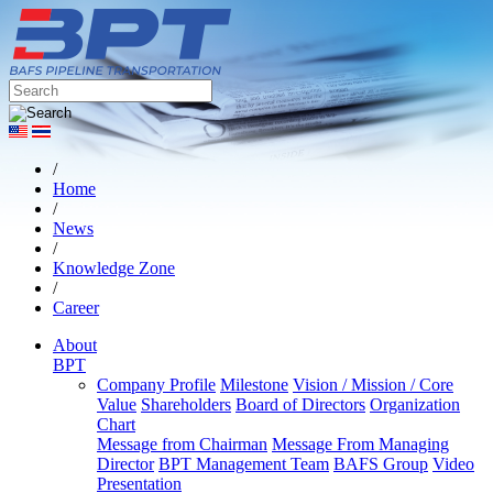
/
Home
/
News
/
Knowledge Zone
/
Career
About
BPT
Company Profile
Milestone
Vision / Mission / Core
Value
Shareholders
Board of Directors
Organization
Chart
Message from Chairman
Message From Managing
Director
BPT Management Team
BAFS Group
Video
Presentation