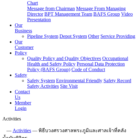
Chart
Message from Chairman
Message From Managing
Director
BPT Management Team
BAFS Group
Video
Presentation
Our
Business
Pipeline System
Depot System
Other
Service Providing
Our
Customer
Policy
Quality Policy and Quality Objectives
Occupational
Health and Safety Policy
Personal Data Protection
Policy (BAFS Group)
Code of Conduct
Safety
Safety System
Environmental Friendly
Safety Record
Safety Activities
Site Visit
Contact
Us
Member
Login
Activities
—
Activities
—
พิธีบวงศรวงศาลพระภูมิและศาลเจ้าที่คลัง