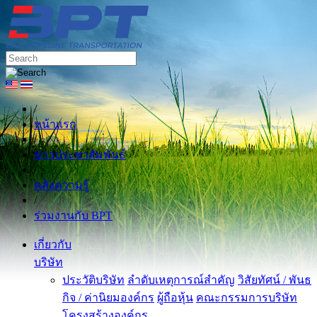
/
หน้าแรก
/
ข่าวประชาสัมพันธ์
/
คลังความรู้
/
ร่วมงานกับ BPT
เกี่ยวกับ
บริษัท
ประวัติบริษัท
ลำดับเหตุการณ์สำคัญ
วิสัยทัศน์ / พันธ
กิจ / ค่านิยมองค์กร
ผู้ถือหุ้น
คณะกรรมการบริษัท
โครงสร้างองค์กร