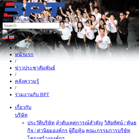
/
หน้าแรก
/
ข่าวประชาสัมพันธ์
/
คลังความรู้
/
ร่วมงานกับ BPT
เกี่ยวกับ
บริษัท
ประวัติบริษัท
ลำดับเหตุการณ์สำคัญ
วิสัยทัศน์ / พันธ
กิจ / ค่านิยมองค์กร
ผู้ถือหุ้น
คณะกรรมการบริษัท
โครงสร้างองค์กร