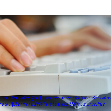
กิจ / ค่านิยมองค์กร
ผู้ถือหุ้น
คณะกรรมการบริษัท
โครงสร้างองค์ก
ร
คณะผู้บริหาร
กลุ่มบริษัทในเครือ BAFS
วีดิทัศน์ แนะนำบริษัท