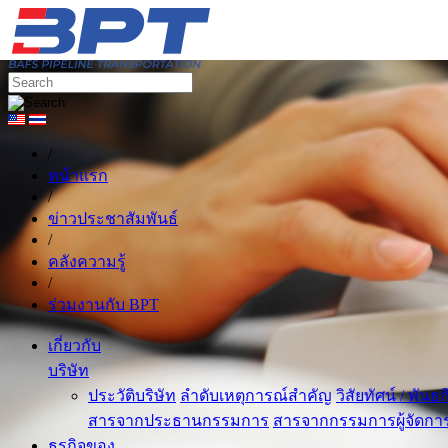
/
หน้าแรก
/
ข่าวประชาสัมพันธ์
/
คลังความรู้
/
ร่วมงานกับ BPT
เกี่ยวกับ
บริษัท
ประวัติบริษัท
ลำดับเหตุการณ์สำคัญ
วิสัยทัศน์ / พันธ
สารจากประธานกรรมการ
สารจากกรรมการผู้จัดกา
ธุรกิจของ