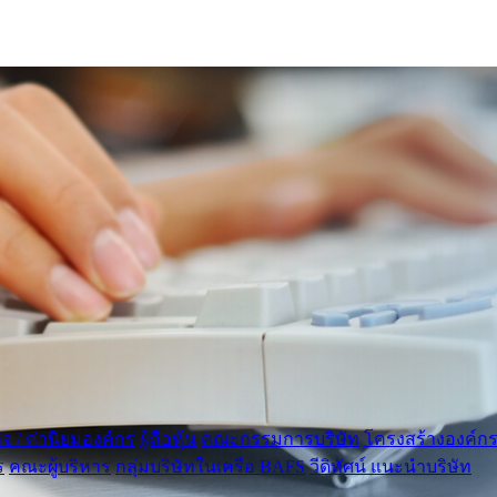
กิจ / ค่านิยมองค์กร
ผู้ถือหุ้น
คณะกรรมการบริษัท
โครงสร้างองค์ก
ร
คณะผู้บริหาร
กลุ่มบริษัทในเครือ BAFS
วีดิทัศน์ แนะนำบริษัท