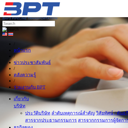
/
หน้าแรก
/
ข่าวประชาสัมพันธ์
/
คลังความรู้
/
ร่วมงานกับ BPT
เกี่ยวกับ
บริษัท
ประวัติบริษัท
ลำดับเหตุการณ์สำคัญ
วิสัยทัศน์ / พันธ
สารจากประธานกรรมการ
สารจากกรรมการผู้จัดกา
ธุรกิจของ