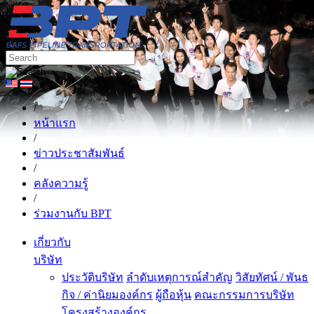
/
หน้าแรก
/
ข่าวประชาสัมพันธ์
/
คลังความรู้
/
ร่วมงานกับ BPT
เกี่ยวกับ
บริษัท
ประวัติบริษัท
ลำดับเหตุการณ์สำคัญ
วิสัยทัศน์ / พันธ
กิจ / ค่านิยมองค์กร
ผู้ถือหุ้น
คณะกรรมการบริษัท
โครงสร้างองค์กร