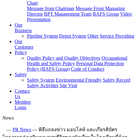
Chart
Message from Chairman
Message From Managing
Director
BPT Management Team
BAFS Group
Video
Presentation
Our
Business
Pipeline System
Depot System
Other
Service Providing
Our
Customer
Policy
Quality Policy and Quality Objectives
Occupational
Health and Safety Policy
Personal Data Protection
Policy (BAFS Group)
Code of Conduct
Safety
Safety System
Environmental Friendly
Safety Record
Safety Activities
Site Visit
Contact
Us
Member
Login
News
—
PR News
—
พิธีแถลงข่าว มอบโล่ห์ และเกียรติบัตร