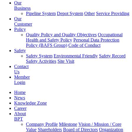
Our
Business
Pipeline System
Depot System
Other
Service Providing
Our
Customer
Policy
Quality Policy and Quality Objectives
Occupational
Health and Safety Policy
Personal Data Protection
Policy (BAFS Group)
Code of Conduct
Safety
Safety System
Environmental Friendly
Safety Record
Safety Activities
Site Visit
Contact
Us
Member
Login
Home
News
Knowledge Zone
Career
About
BPT
Company Profile
Milestone
Vision / Mission / Core
Value
Shareholders
Board of Directors
Organization