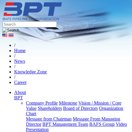
/
Home
/
News
/
Knowledge Zone
/
Career
About
BPT
Company Profile
Milestone
Vision / Mission / Core
Value
Shareholders
Board of Directors
Organization
Chart
Message from Chairman
Message From Managing
Director
BPT Management Team
BAFS Group
Video
Presentation